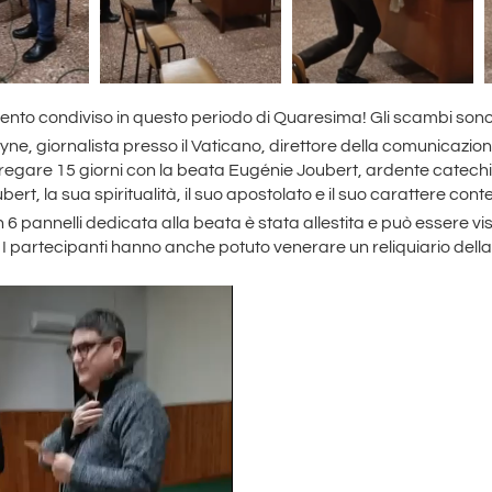
nto condiviso in questo periodo di Quaresima! Gli scambi sono s
yne, giornalista presso il Vaticano, direttore della comunicazi
Pregare 15 giorni con la beata Eugénie Joubert, ardente catechi
ert, la sua spiritualità, il suo apostolato e il suo carattere co
 6 pannelli dedicata alla beata è stata allestita e può essere vis
 I partecipanti hanno anche potuto venerare un reliquiario dell