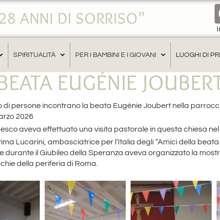
"28 ANNI DI SORRISO”
In 
SPIRITUALITÀ
PER I BAMBINI E I GIOVANI
LUOGHI DI PR
BEATA EUGÉNIE JOUBER
o di persone incontrano la beata Eugénie Joubert nella parrocc
arzo 2026
sco aveva effettuato una visita pastorale in questa chiesa nel
ima Lucarini, ambasciatrice per l’Italia degli “Amici della beat
he durante il Giubileo della Speranza aveva organizzato la most
chie della periferia di Roma.