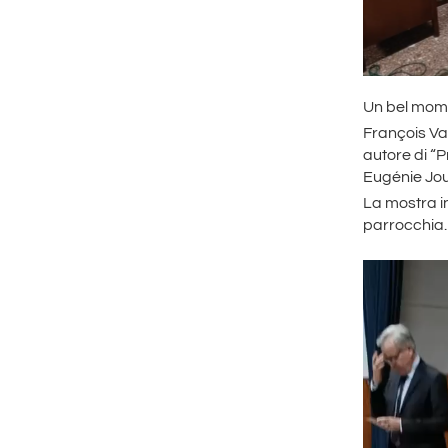
Un bel mome
François Va
autore di “
Eugénie Joub
La mostra in
parrocchia.